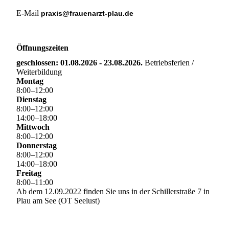
E-Mail
praxis@frauenarzt-plau.de
Öffnungszeiten
geschlossen: 01.08.2026 - 23.08.2026.
Betriebsferien /
Weiterbildung
Montag
8
:
00
–
12
:
00
Dienstag
8
:
00
–
12
:
00
14
:
00
–
18
:
00
Mittwoch
8
:
00
–
12
:
00
Donnerstag
8
:
00
–
12
:
00
14
:
00
–
18
:
00
Freitag
8
:
00
–
11
:
00
Ab dem 12.09.2022 finden Sie uns in der Schillerstraße 7 in
Plau am See (OT Seelust)